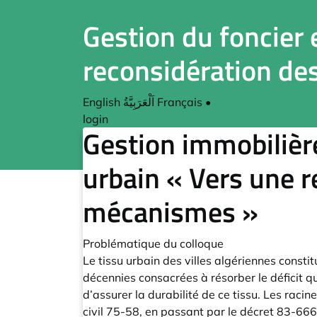
Gestion du foncier 
reconsidération de
English
اَلْعَرَبِيَّةُ
Français
•
login
Gestion immobilière
urbain « Vers une r
mécanismes »
Problématique du colloque
Le tissu urbain des villes algériennes const
décennies consacrées à résorber le déficit qu
d’assurer la durabilité de ce tissu. Les raci
civil 75-58, en passant par le décret 83-666,